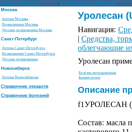
Аптеки Москвы
Поликлиники Москвы
|
Москва
Уролесан (
Аптеки Москвы
Поликлиники Москвы
Навигация:
Сре
Детские поликлиники Москвы
|
Средства, тор
Санкт-Петербург
облегчающие их
Аптеки Санкт-Петербурга
Поликлиники Санкт-Петербурга
Уролесан приме
Детские поликлиники
Новосибирск
Болезнь мочекаменная
Аптеки Новосибирска
Камни почек
Справочник лекарств
Описание п
Справочник болезней
f1УРОЛЕСАН (U
Состав: масла п
касторового 11 