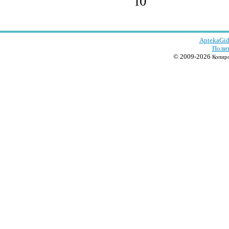
f0
AptekaGid
Полит
© 2009-2026
Копиро