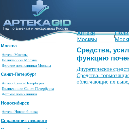
Аптеки
Поли
|
Москвы
Моск
Москва
Средства, ус
Аптеки Москвы
функцию поче
Поликлиники Москвы
Детские поликлиники Москвы
Диуретические средств
Санкт-Петербург
Средства, тормозящие
облегчающие их вывед
Аптеки Санкт-Петербурга
Поликлиники Санкт-Петербурга
Детские поликлиники
Новосибирск
Аптеки Новосибирска
Справочник лекарств