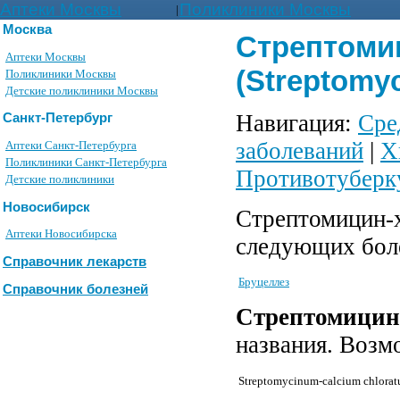
Аптеки Москвы
Поликлиники Москвы
|
Москва
Стрептоми
Аптеки Москвы
(Streptomyc
Поликлиники Москвы
Детские поликлиники Москвы
Навигация:
Сре
Санкт-Петербург
заболеваний
|
Х
Аптеки Санкт-Петербурга
Поликлиники Санкт-Петербурга
Противотуберк
Детские поликлиники
Новосибирск
Стрептомицин-х
Аптеки Новосибирска
следующих бол
Справочник лекарств
Бруцеллез
Справочник болезней
Стрептомицин
названия. Возм
Streptomycinum-calcium chlora