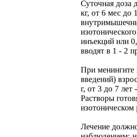
Суточная доза дл
кг, от 6 мес до 
внутримышечных
изотонического
инъекций или 0
вводят в 1 - 2
При менингите в
введений) взросл
г, от 3 до 7 лет 
Растворы готов
изотоническом р
Лечение должн
наблюдением; н