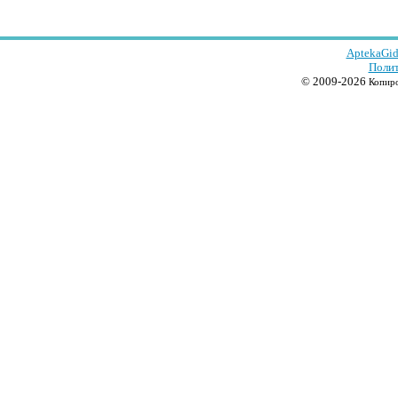
AptekaGid
Полит
© 2009-2026
Копиро