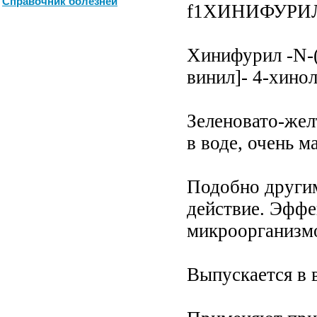
Справочник болезней
f1ХИНИФУРИЛ (
Хинифурил -N-(
винил]- 4-хино
Зеленовато-же
в воде, очень ма
Подобно другим
действие. Эффе
микроорганизмо
Выпускается в в