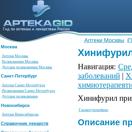
Аптеки Москвы
П
|
Москва
Хинифурил (
Аптеки Москвы
Поликлиники Москвы
Навигация:
Сре
Детские поликлиники Москвы
заболеваний
|
Х
Санкт-Петербург
химиотерапевти
Аптеки Санкт-Петербурга
Поликлиники Санкт-Петербурга
Хинифурил при
Детские поликлиники
Новосибирск
Гломерулонефрит
Аптеки Новосибирска
Описание п
Справочник лекарств