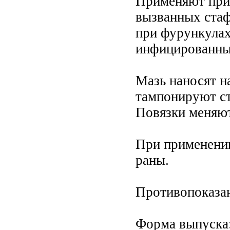
Применяют при 
вызванных стаф
при фурункулах
инфицированных
Мазь наносят н
тампонируют с
Повязки меняют
При применении
раны.
Противопоказан
Форма выпуска: