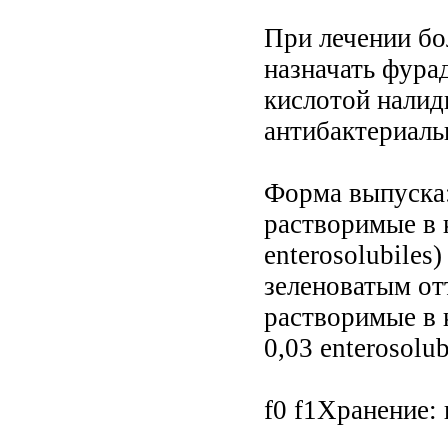
При лечении бо
назначать фура
кислотой налиди
антибактериаль
Форма выпуска: 
растворимые в к
enterosolubiles
зеленоватым отт
растворимые в к
0,03 enterosolub
f0 f1Хранение: 