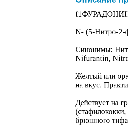
f1ФУРАДОНИН 
N- (5-Нитро-2-
Синонимы: Нитр
Nifurantin, Nitr
Желтый или ор
на вкус. Практи
Действует на г
(стафилококки,
брюшного тифа,