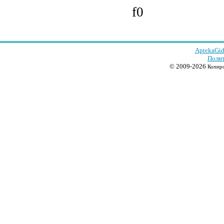
f0
AptekaGid
Полит
© 2009-2026
Копиро