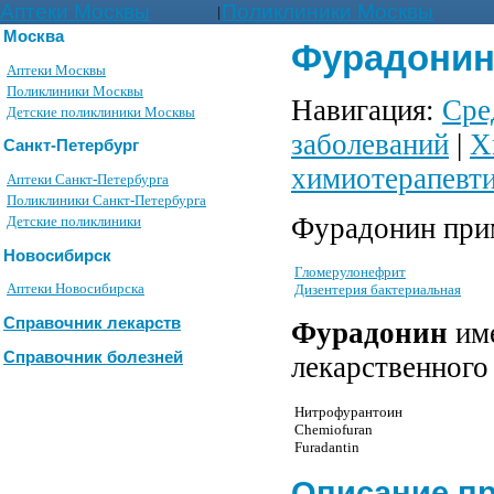
Аптеки Москвы
Поликлиники Москвы
|
Москва
Фурадонин
Аптеки Москвы
Поликлиники Москвы
Навигация:
Сре
Детские поликлиники Москвы
заболеваний
|
Х
Санкт-Петербург
химиотерапевти
Аптеки Санкт-Петербурга
Поликлиники Санкт-Петербурга
Фурадонин при
Детские поликлиники
Новосибирск
Гломерулонефрит
Аптеки Новосибирска
Дизентерия бактериальная
Справочник лекарств
Фурадонин
име
Справочник болезней
лекарственного
Нитрофурантоин
Chemiofuran
Furadantin
Описание п