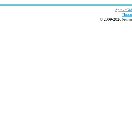
AptekaGid
Полит
© 2009-2026
Копиро