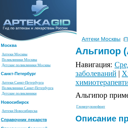
Аптеки Москвы
П
|
Москва
Альгипор (
Аптеки Москвы
Поликлиники Москвы
Навигация:
Сре
Детские поликлиники Москвы
заболеваний
|
Х
Санкт-Петербург
химиотерапевти
Аптеки Санкт-Петербурга
Поликлиники Санкт-Петербурга
Альгипор приме
Детские поликлиники
Новосибирск
Гломерулонефрит
Аптеки Новосибирска
Описание п
Справочник лекарств