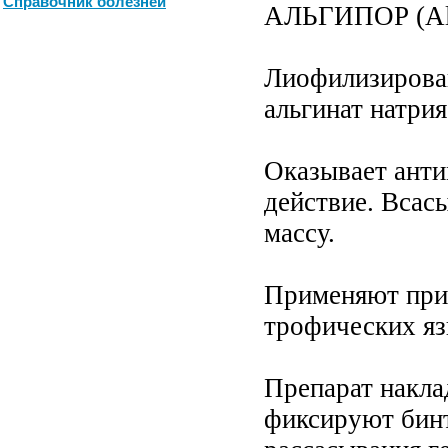
Справочник болезней
АЛЬГИПОР (Al
Лиофилизирован
альгинат натрия
Оказывает ант
действие. Всас
массу.
Применяют при 
трофических яз
Препарат накла
фиксируют бинт