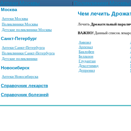
Аптеки Москвы
Поликлиники Москвы
|
Москва
Чем лечить Дрожа
Аптеки Москвы
Поликлиники Москвы
Лечить
Дрожательный парали
Детские поликлиники Москвы
ВАЖНО!
Данный список лекарс
Санкт-Петербург
Амизил
Арпенал
Аптеки Санкт-Петербурга
Баклофен
Поликлиники Санкт-Петербурга
Беллазон
Детские поликлиники
Глудантан
Дексетимид
Новосибирск
Депренил
Аптеки Новосибирска
Справочник лекарств
Справочник болезней