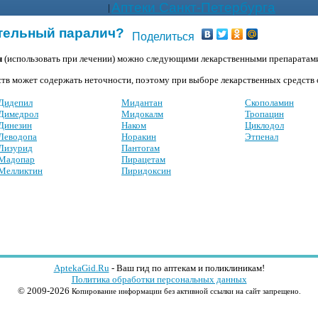
Аптеки Санкт-Петербурга
|
тельный паралич?
Поделиться
ч
(использовать при лечении) можно следующими лекарственными препаратам
тв может содержать неточности, поэтому при выборе лекарственных средств о
Дидепил
Мидантан
Скополамин
Димедрол
Мидокалм
Тропацин
Динезин
Наком
Циклодол
Леводопа
Норакин
Этпенал
Лизурид
Пантогам
Мадопар
Пирацетам
Мелликтин
Пиридоксин
AptekaGid.Ru
- Ваш гид по аптекам и поликлиникам!
Политика обработки персональных данных
© 2009-2026
Копирование информации без активной ссылки на сайт запрещено.