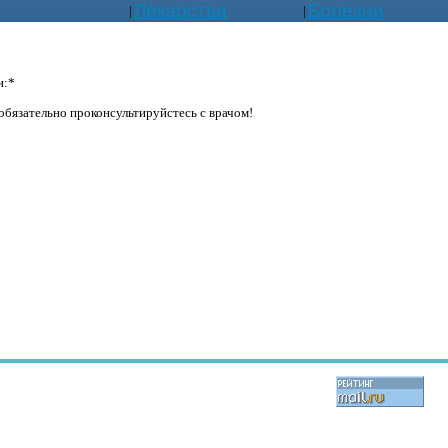
Лекарства
Болезни
|
|
и:*
бязательно проконсультируйстесь с врачом!