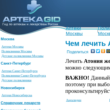
Аптеки
Поли
|
Москвы
Моск
Москва
Чем лечить 
Аптеки Москвы
Поликлиники Москвы
Поделиться
Детские поликлиники Москвы
Лечить
Атония ж
Санкт-Петербург
можно следующим
Аптеки Санкт-Петербурга
Поликлиники Санкт-Петербурга
ВАЖНО!
Данный 
Детские поликлиники
поэтому при выбо
Новосибирск
проконсультируйст
Аптеки Новосибирска
Ацеклидин
Справочник лекарств