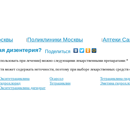
осквы
Поликлиники Москвы
Аптеки Са
|
|
ая дизентерия?
Поделиться
спользовать при лечении) можно следующими лекарственными препаратами:*
тв может содержать неточности, поэтому при выборе лекарственных средств о
Окситетрациклина
Осарсол
Тетрациклина ги
гидрохлорид
Тетрациклин
Эметина гидрохл
Окситетрациклина дигидрат