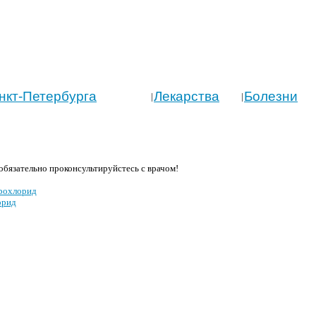
нкт-Петербурга
Лекарства
Болезни
|
|
бязательно проконсультируйстесь с врачом!
дрохлорид
орид