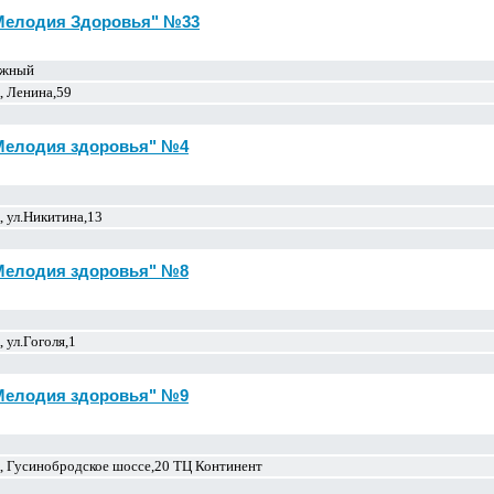
"Мелодия Здоровья" №33
ожный
, Ленина,59
"Мелодия здоровья" №4
 ул.Никитина,13
"Мелодия здоровья" №8
 ул.Гоголя,1
"Мелодия здоровья" №9
, Гусинобродское шоссе,20 ТЦ Континент