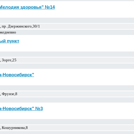
"Мелодия здоровья" №14
 пр. Дзержинского,30/1
 ежедневно
ый пункт
 Зорге,25
а-Новосибирск"
, Фрунзе,8
а-Новосибирск" №3
, Кошурникова,8