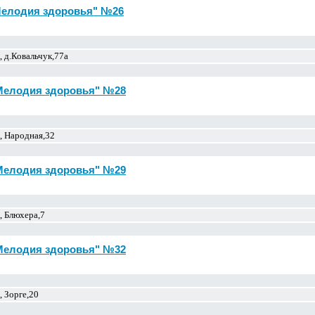
Мелодия здоровья" №26
 д.Ковальчук,77а
"Мелодия здоровья" №28
, Народная,32
"Мелодия здоровья" №29
, Блюхера,7
"Мелодия здоровья" №32
 Зорге,20