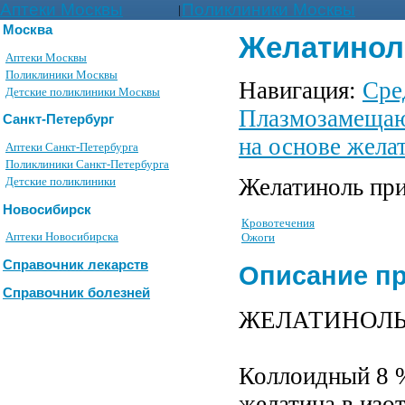
Аптеки Москвы
Поликлиники Москвы
|
Москва
Желатиноль
Аптеки Москвы
Поликлиники Москвы
Навигация:
Сре
Детские поликлиники Москвы
Плазмозамещаю
Санкт-Петербург
на основе жела
Аптеки Санкт-Петербурга
Поликлиники Санкт-Петербурга
Желатиноль при
Детские поликлиники
Новосибирск
Кровотечения
Аптеки Новосибирска
Ожоги
Справочник лекарств
Описание п
Справочник болезней
ЖЕЛАТИНОЛЬ (
Коллоидный 8 %
желатина в изо