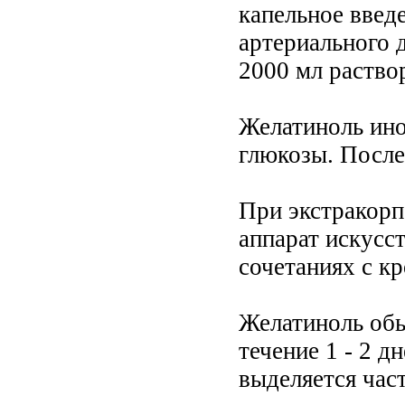
капельное введ
артериального 
2000 мл раство
Желатиноль ино
глюкозы. После
При экстракорп
аппарат искусс
сочетаниях с к
Желатиноль обы
течение 1 - 2 д
выделяется час