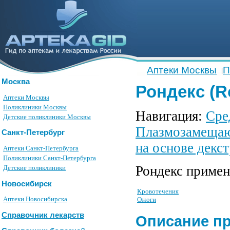
Аптеки Москвы
П
|
Москва
Рондекс (R
Аптеки Москвы
Поликлиники Москвы
Навигация:
Сре
Детские поликлиники Москвы
Плазмозамещаю
Санкт-Петербург
на основе декс
Аптеки Санкт-Петербурга
Поликлиники Санкт-Петербурга
Рондекс примен
Детские поликлиники
Новосибирск
Кровотечения
Аптеки Новосибирска
Ожоги
Справочник лекарств
Описание п