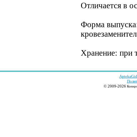
Отличается в о
Форма выпуска:
кровезаменител
Хранение: при т
AptekaGid
Полит
© 2009-2026
Копиро