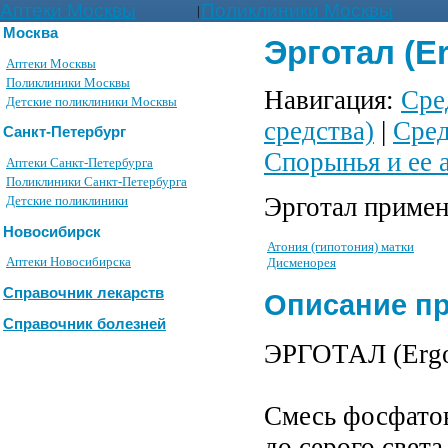
Аптеки Москвы
Поликлиники Москвы
|
Москва
Эрготал (E
Аптеки Москвы
Поликлиники Москвы
Навигация:
Сре
Детские поликлиники Москвы
средства)
|
Сред
Санкт-Петербург
Спорынья и ее 
Аптеки Санкт-Петербурга
Поликлиники Санкт-Петербурга
Эрготал примен
Детские поликлиники
Новосибирск
Атония (гипотония) матки
Аптеки Новосибирска
Дисменорея
Справочник лекарств
Описание п
Справочник болезней
ЭРГОТАЛ (Ergo
Смесь фосфатов
до серого света