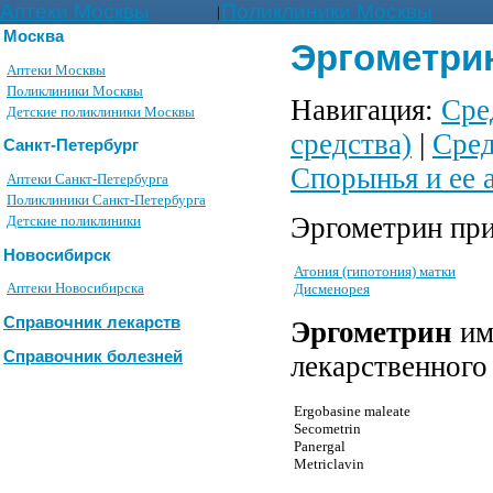
Аптеки Москвы
Поликлиники Москвы
|
Москва
Эргометрин
Аптеки Москвы
Поликлиники Москвы
Навигация:
Сре
Детские поликлиники Москвы
средства)
|
Сред
Санкт-Петербург
Спорынья и ее 
Аптеки Санкт-Петербурга
Поликлиники Санкт-Петербурга
Эргометрин при
Детские поликлиники
Новосибирск
Атония (гипотония) матки
Аптеки Новосибирска
Дисменорея
Справочник лекарств
Эргометрин
им
Справочник болезней
лекарственного
Ergobasine maleate
Secometrin
Panergal
Metriclavin