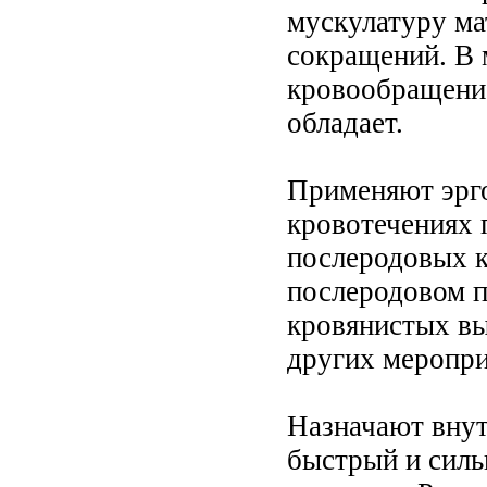
мускулатуру ма
сокращений. В 
кровообращение
обладает.
Применяют эрго
кровотечениях 
послеродовых к
послеродовом п
кровянистых вы
других меропри
Назначают внут
быстрый и силь