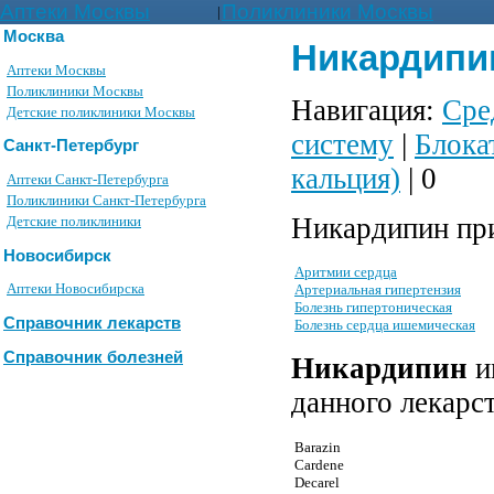
Аптеки Москвы
Поликлиники Москвы
|
Москва
Никардипин
Аптеки Москвы
Поликлиники Москвы
Навигация:
Сре
Детские поликлиники Москвы
систему
|
Блока
Санкт-Петербург
кальция)
| 0
Аптеки Санкт-Петербурга
Поликлиники Санкт-Петербурга
Никардипин при
Детские поликлиники
Новосибирск
Аритмии сердца
Аптеки Новосибирска
Артериальная гипертензия
Болезнь гипертоническая
Справочник лекарств
Болезнь сердца ишемическая
Справочник болезней
Никардипин
и
данного лекарс
Barazin
Cardene
Decarel