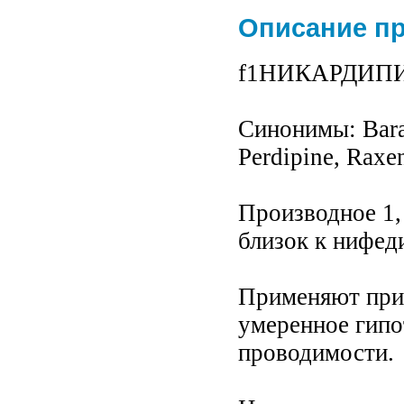
Описание п
f1НИКАРДИПИН 
Cинонимы: Baraz
Perdipine, Raxen
Производное 1,
близок к нифед
Применяют при 
умеренное гипо
проводимости.