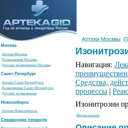
Аптеки Москвы
П
|
Москва
Изонитрози
Аптеки Москвы
Поликлиники Москвы
Навигация:
Лек
Детские поликлиники Москвы
преимуществен
Санкт-Петербург
Средства, дейс
Аптеки Санкт-Петербурга
Поликлиники Санкт-Петербурга
процессы
|
Реак
Детские поликлиники
Изонитрозин пр
Новосибирск
Аптеки Новосибирска
Интоксикации
Справочник лекарств
Описание п