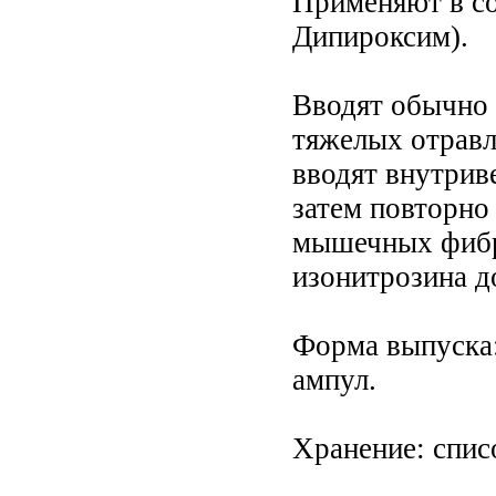
Применяют в со
Дипироксим).
Вводят обычно 
тяжелых отрав
вводят внутрив
затем повторно
мышечных фибри
изонитрозина до 
Форма выпуска:
ампул.
Хранение: спис