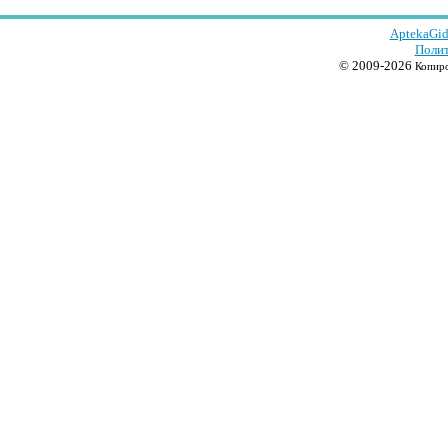
AptekaGid
Полит
© 2009-2026
Копиро