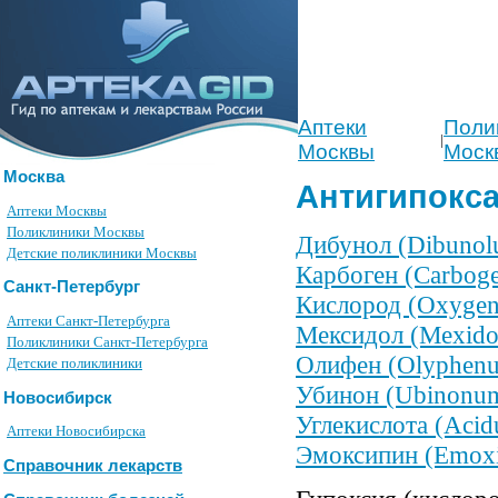
Аптеки
Поли
|
Москвы
Моск
Москва
Антигипокс
Аптеки Москвы
Поликлиники Москвы
Дибунол (Dibunol
Детские поликлиники Москвы
Карбоген (Carbog
Санкт-Петербург
Кислород (Oxyge
Аптеки Санкт-Петербурга
Мексидол (Mexido
Поликлиники Санкт-Петербурга
Олифен (Olyphen
Детские поликлиники
Убинон (Ubinonu
Новосибирск
Углекислота (Aci
Аптеки Новосибирска
Эмоксипин (Emox
Справочник лекарств