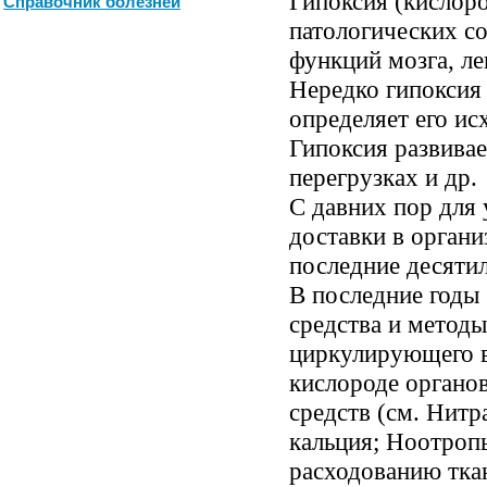
Гипоксия (кислоро
Справочник болезней
патологических с
функций мозга, лег
Нередко гипоксия 
определяет его ис
Гипоксия развивае
перегрузках и др.
С давних пор для
доставки в орган
последние десятил
В последние годы
средства и метод
циркулирующего в
кислороде органов
средств (см. Нитр
кальция; Ноотроп
расходованию тка