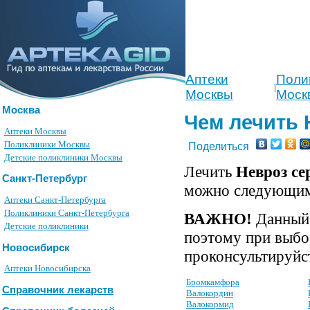
Аптеки
Поли
|
Москвы
Моск
Москва
Чем лечить 
Аптеки Москвы
Поликлиники Москвы
Поделиться
Детские поликлиники Москвы
Лечить
Невроз се
Санкт-Петербург
можно следующим
Аптеки Санкт-Петербурга
Поликлиники Санкт-Петербурга
ВАЖНО!
Данный 
Детские поликлиники
поэтому при выбо
Новосибирск
проконсультируйст
Аптеки Новосибирска
Бромкамфора
Справочник лекарств
Валокордин
Валокормид