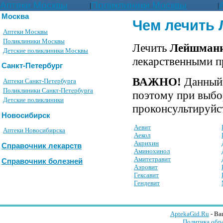
Аптеки Москвы
Поликлиники Москвы
|
|
Москва
Чем лечить
Аптеки Москвы
Поликлиники Москвы
Лечить
Лейшман
Детские поликлиники Москвы
лекарственными п
Санкт-Петербург
ВАЖНО!
Данный 
Аптеки Санкт-Петербурга
Поликлиники Санкт-Петербурга
поэтому при выбо
Детские поликлиники
проконсультируйст
Новосибирск
Аевит
Аптеки Новосибирска
Аекол
Акрихин
Справочник лекарств
Аминохинол
Амитетравит
Справочник болезней
Аэровит
Гексавит
Гендевит
AptekaGid.Ru
- Ва
Политика обр