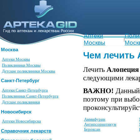
Аптеки
Поли
|
Москвы
Моск
Москва
Чем лечить 
Аптеки Москвы
Поликлиники Москвы
Лечить
Алопеция 
Детские поликлиники Москвы
следующими лека
Санкт-Петербург
ВАЖНО!
Данный 
Аптеки Санкт-Петербурга
Поликлиники Санкт-Петербурга
поэтому при выбо
Детские поликлиники
проконсультируйст
Новосибирск
Аммифурин
Аптеки Новосибирска
Антипсориатикум
Бероксан
Справочник лекарств