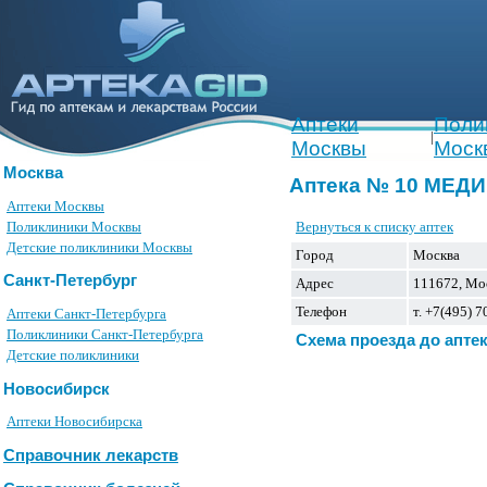
Аптеки
Поли
|
Москвы
Моск
Москва
Аптека № 10 МЕД
Аптеки Москвы
Вернуться к списку аптек
Поликлиники Москвы
Детские поликлиники Москвы
Город
Москва
Санкт-Петербург
Адрес
111672, Моск
Телефон
т. +7(495) 
Аптеки Санкт-Петербурга
Поликлиники Санкт-Петербурга
Схема проезда до апте
Детские поликлиники
Новосибирск
Аптеки Новосибирска
Справочник лекарств