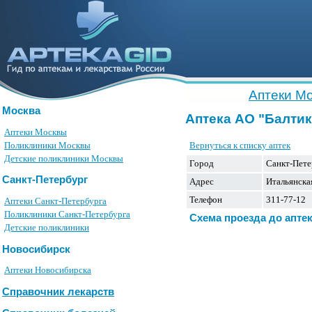
Аптеки М
Москва
Аптека АО "Балти
Аптеки Москвы
Вернуться к списку аптек
Поликлиники Москвы
Детские поликлиники Москвы
Город
Санкт-Пете
Санкт-Петербург
Адрес
Итальянская
Телефон
311-77-12
Аптеки Санкт-Петербурга
Поликлиники Санкт-Петербурга
Схема проезда до апте
Детские поликлиники
Новосибирск
Аптеки Новосибирска
Справочник лекарств