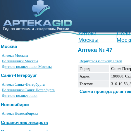
Аптеки
Поли
|
Москвы
Моск
Москва
Аптека № 47
Аптеки Москвы
Вернуться к списку аптек
Поликлиники Москвы
Детские поликлиники Москвы
Город
Санкт-Пете
Санкт-Петербург
Адрес
190068, Сад
Телефон
310-10-53, 
Аптеки Санкт-Петербурга
Поликлиники Санкт-Петербурга
Схема проезда до апте
Детские поликлиники
Новосибирск
Аптеки Новосибирска
Справочник лекарств