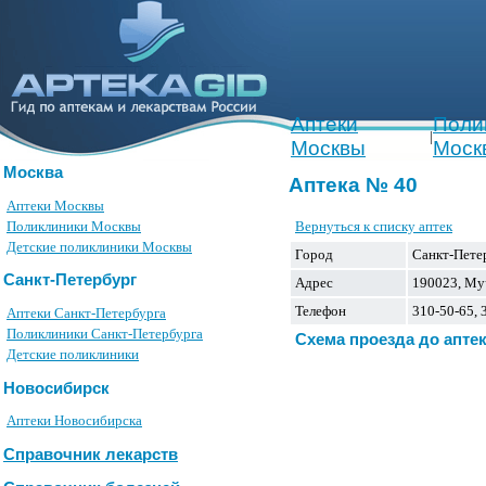
Аптеки
Поли
|
Москвы
Моск
Москва
Аптека № 40
Аптеки Москвы
Вернуться к списку аптек
Поликлиники Москвы
Детские поликлиники Москвы
Город
Санкт-Пете
Санкт-Петербург
Адрес
190023, Му
Телефон
310-50-65, 
Аптеки Санкт-Петербурга
Поликлиники Санкт-Петербурга
Схема проезда до апте
Детские поликлиники
Новосибирск
Аптеки Новосибирска
Справочник лекарств