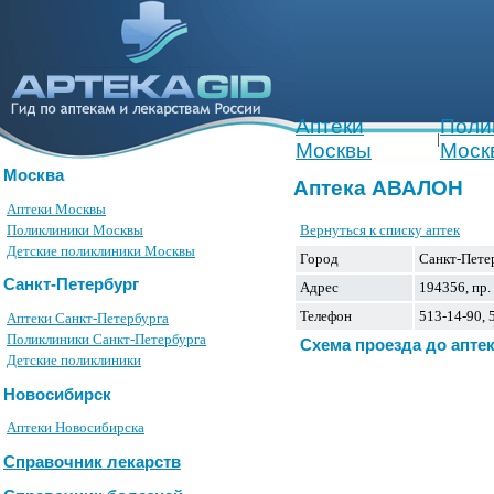
Аптеки
Поли
|
Москвы
Моск
Москва
Аптека АВАЛОН
Аптеки Москвы
Вернуться к списку аптек
Поликлиники Москвы
Детские поликлиники Москвы
Город
Санкт-Пете
Санкт-Петербург
Адрес
194356, пр.
Телефон
513-14-90, 
Аптеки Санкт-Петербурга
Поликлиники Санкт-Петербурга
Схема проезда до апте
Детские поликлиники
Новосибирск
Аптеки Новосибирска
Справочник лекарств