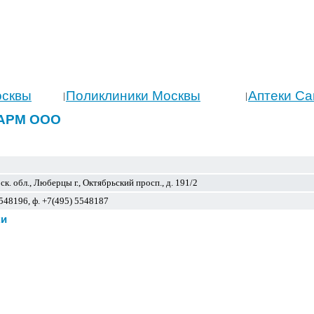
осквы
Поликлиники Москвы
Аптеки Са
|
|
ФАРМ ООО
к. обл., Люберцы г., Октябрьский просп., д. 191/2
5548196, ф. +7(495) 5548187
ки