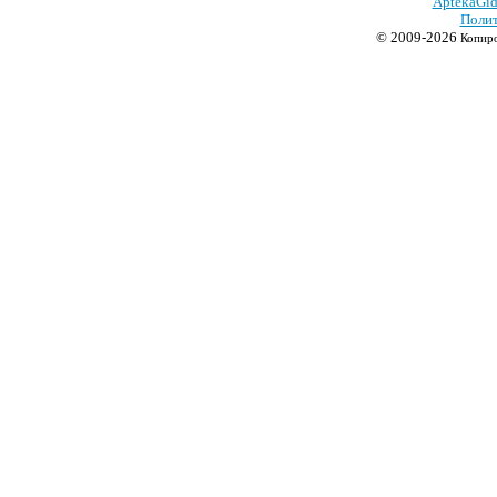
AptekaGid
Полит
© 2009-2026
Копиро