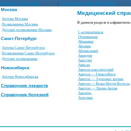
Аптеки Москвы
Поликлиники Москвы
|
Москва
Медицинский спра
Аптеки Москвы
В данном разделе в алфавитном 
Поликлиники Москвы
Детские поликлиники Москвы
L-аспарагиназа
Oтpивианаp
Санкт-Петербург
Абакавир
Абомин
Аптеки Санкт-Петербурга
Абциксимаб
Поликлиники Санкт-Петербурга
Авандия
Детские поликлиники
Авастин
Ависан
Новосибирск
Авитон классический
Авитон — ГинкгоВита
Аптеки Новосибирска
Авитон — Здоровое зрение
Авитон — Кожа-Ногти-Волосы
Справочник лекарств
Авитон — Лизин-Актив
Авонекс
Справочник болезней
Агиолакс