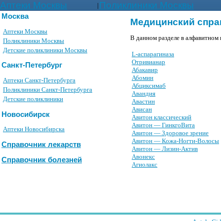
Аптеки Москвы
Поликлиники Москвы
|
Москва
Медицинский спра
Аптеки Москвы
В данном разделе в алфавитном 
Поликлиники Москвы
Детские поликлиники Москвы
L-аспарагиназа
Oтpивианаp
Санкт-Петербург
Абакавир
Абомин
Аптеки Санкт-Петербурга
Абциксимаб
Поликлиники Санкт-Петербурга
Авандия
Детские поликлиники
Авастин
Ависан
Новосибирск
Авитон классический
Авитон — ГинкгоВита
Аптеки Новосибирска
Авитон — Здоровое зрение
Авитон — Кожа-Ногти-Волосы
Справочник лекарств
Авитон — Лизин-Актив
Авонекс
Справочник болезней
Агиолакс