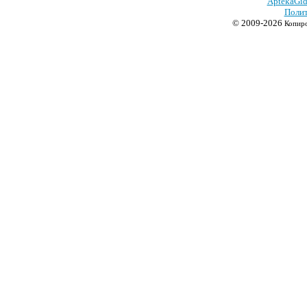
AptekaGid
Полит
© 2009-2026
Копиро