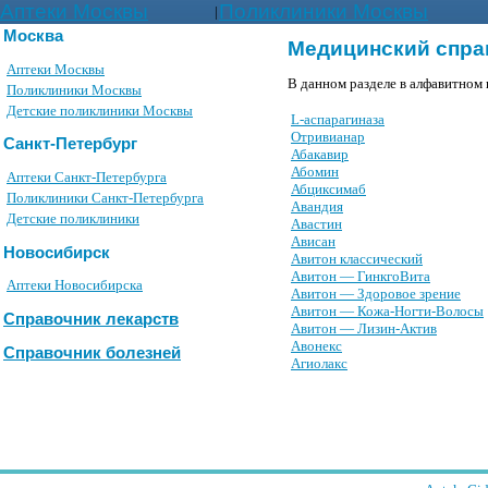
Аптеки Москвы
Поликлиники Москвы
|
Москва
Медицинский спра
Аптеки Москвы
В данном разделе в алфавитном 
Поликлиники Москвы
Детские поликлиники Москвы
L-аспарагиназа
Oтpивианаp
Санкт-Петербург
Абакавир
Абомин
Аптеки Санкт-Петербурга
Абциксимаб
Поликлиники Санкт-Петербурга
Авандия
Детские поликлиники
Авастин
Ависан
Новосибирск
Авитон классический
Авитон — ГинкгоВита
Аптеки Новосибирска
Авитон — Здоровое зрение
Авитон — Кожа-Ногти-Волосы
Справочник лекарств
Авитон — Лизин-Актив
Авонекс
Справочник болезней
Агиолакс