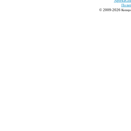
AptekaGid
Полит
© 2009-2026
Копиро