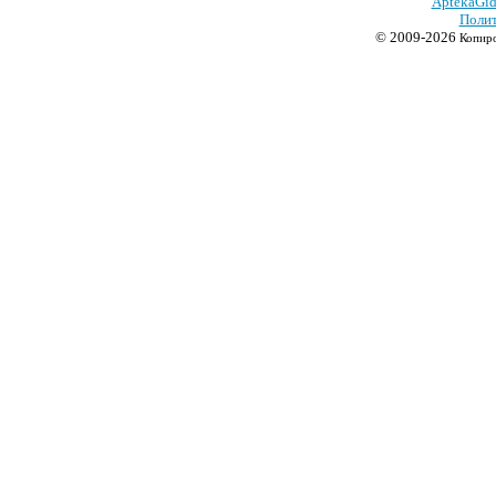
AptekaGid
Полит
© 2009-2026
Копиро