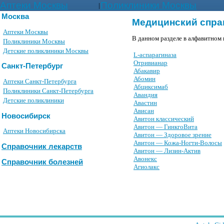
Аптеки Москвы
Поликлиники Москвы
|
Москва
Медицинский спра
Аптеки Москвы
В данном разделе в алфавитном 
Поликлиники Москвы
Детские поликлиники Москвы
L-аспарагиназа
Oтpивианаp
Санкт-Петербург
Абакавир
Абомин
Аптеки Санкт-Петербурга
Абциксимаб
Поликлиники Санкт-Петербурга
Авандия
Детские поликлиники
Авастин
Ависан
Новосибирск
Авитон классический
Авитон — ГинкгоВита
Аптеки Новосибирска
Авитон — Здоровое зрение
Авитон — Кожа-Ногти-Волосы
Справочник лекарств
Авитон — Лизин-Актив
Авонекс
Справочник болезней
Агиолакс