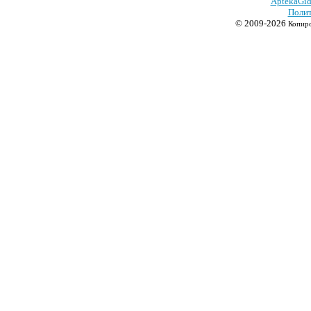
AptekaGid
Полит
© 2009-2026
Копиро