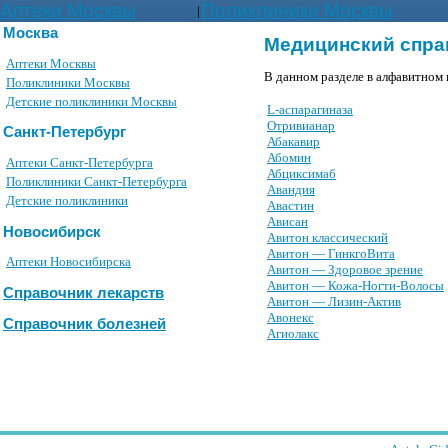
Аптеки Москвы
Поликлиники Москвы
|
Москва
Медицинский спра
Аптеки Москвы
В данном разделе в алфавитном 
Поликлиники Москвы
Детские поликлиники Москвы
L-аспарагиназа
Oтpивианаp
Санкт-Петербург
Абакавир
Абомин
Аптеки Санкт-Петербурга
Абциксимаб
Поликлиники Санкт-Петербурга
Авандия
Детские поликлиники
Авастин
Ависан
Новосибирск
Авитон классический
Авитон — ГинкгоВита
Аптеки Новосибирска
Авитон — Здоровое зрение
Авитон — Кожа-Ногти-Волосы
Справочник лекарств
Авитон — Лизин-Актив
Авонекс
Справочник болезней
Агиолакс